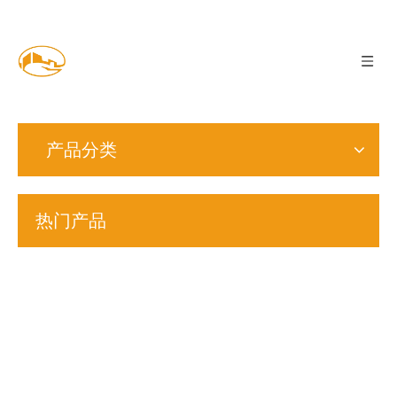
产品分类
热门产品
S24
M8
M9
M13
M28
C-07
止推
锥形
双面
法标
星形
非标
S6
S20
垫片
弹性
印花
印花
锁紧
准件
内齿
非标
垫圈
垫圈
蝶形
垫圈
(定
垫圈
安型
>
黄锌
DIN9250
垫圈
制)
DIN6797J
垫圈
DIN6796
蓝白
N型