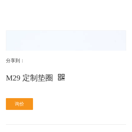
锌
NFE25-
511
N
分享到：
M29 定制垫圈
询价