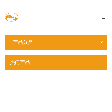
产品分类
热门产品
S17
S18
S19
S26
S27
M8
波型
接地
凹凸
非标
双面
锥形
S7
S13
垫圈
垫圈
垫圈
定做
锁紧
弹性
双面
法标
DIN137B
DIN6795
垫圈
垫圈
垫圈
锁紧
印花
>
黄锌
垫圈
蝶形
DIN6
DIN25201L
垫圈