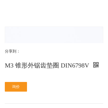
N型
NFE25-
511N
分享到：
M3 锥形外锯齿垫圈 DIN6798V
询价