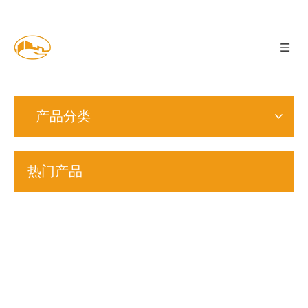
产品分类
热门产品
S16
S19
S27
M4
M5
M16
鞍型
凹凸
双面
内锯
外锯
扣紧
S5
S12
垫圈
垫圈
锁紧
齿垫
齿垫
螺母
外齿
法标
DIN137A
垫圈
圈
圈
镀锌
垫圈
印花
>
DIN6797A
DIN6797J
DIN7
DIN6797A
蝶形
垫圈