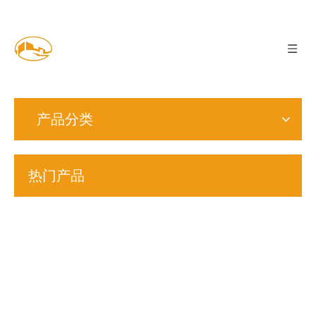
产品分类
热门产品
S14
S15
M8
M18
C-01
M22
法标
扣紧
锥形
鞍形
非标
锁紧
S3
S9
印花
螺母
弹性
垫圈
准件
垫圈
锥形
双面
>
蝶形
DIN7967
垫圈
DIN137A
(定
外锯
印花
垫圈
黄锌
制)
齿垫
垫圈
L型
DIN6796
圈
S型